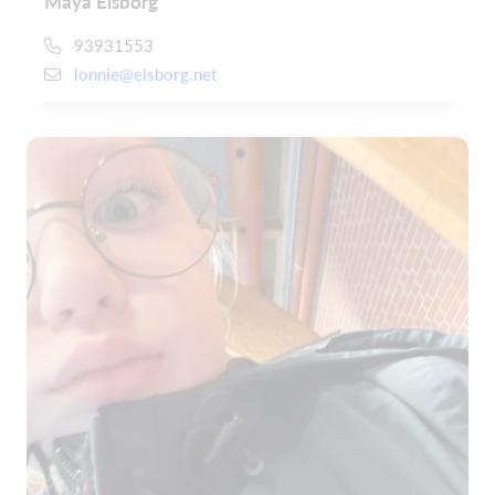
Maya Elsborg
93931553
lonnie@elsborg.net