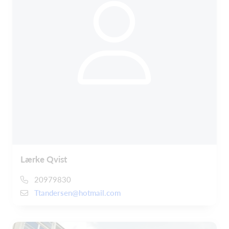
Lærke Qvist
20979830
Ttandersen@hotmail.com