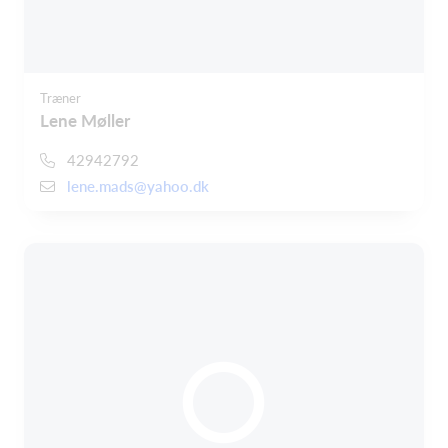
Træner
Lene Møller
42942792
lene.mads@yahoo.dk