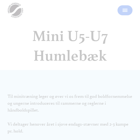
Mini U5-U7
Humlebæk
Til minitræning leger og øver vi os frem til god boldfornemmelse
og ungerne introduceres til rammerne og reglerne i
håndboldspillet.
Vi deltager henover året i sjove endags-stævner med 2-3 kampe
pr. hold.