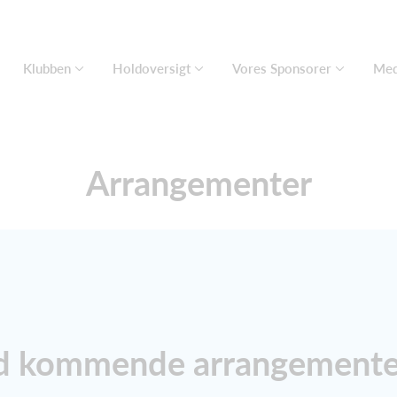
Klubben
Holdoversigt
Vores Sponsorer
Med
Arrangementer
d kommende arrangemente