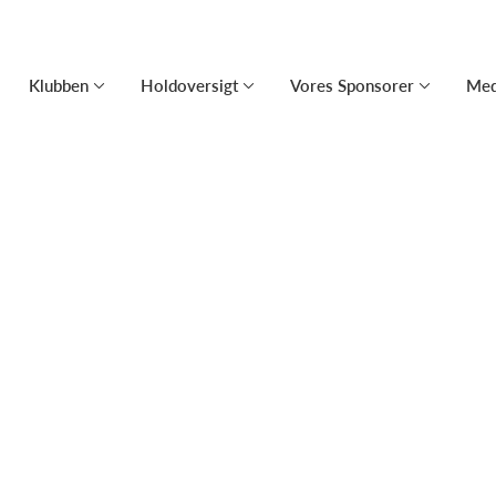
Klubben
Holdoversigt
Vores Sponsorer
Med