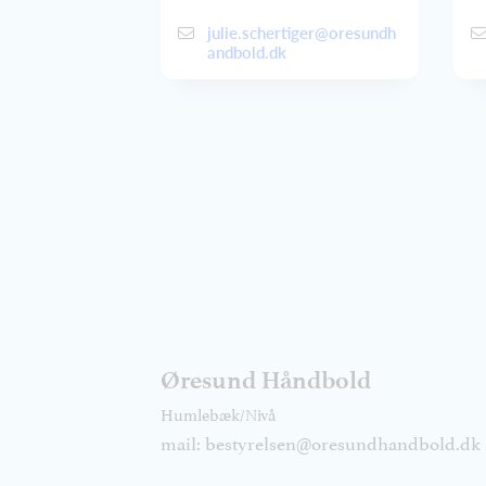
julie.schertiger@oresundh
andbold.dk
Øresund Håndbold
Humlebæk/Nivå
mail: bestyrelsen@oresundhandbold.dk