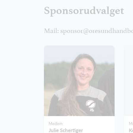
Sponsorudvalget
Mail: sponsor@oresundhandbo
Medlem
M
Julie Schertiger
K