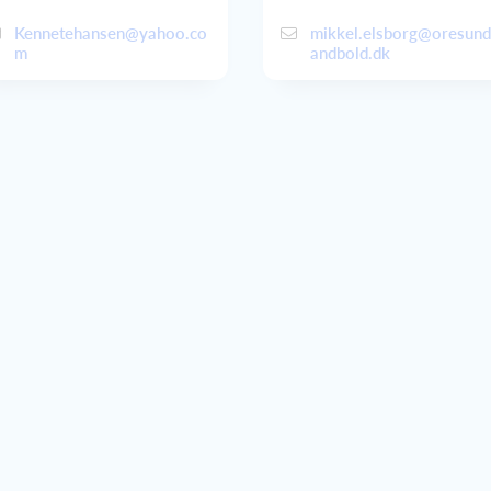
Kennetehansen@yahoo.co
mikkel.elsborg@oresun
m
andbold.dk