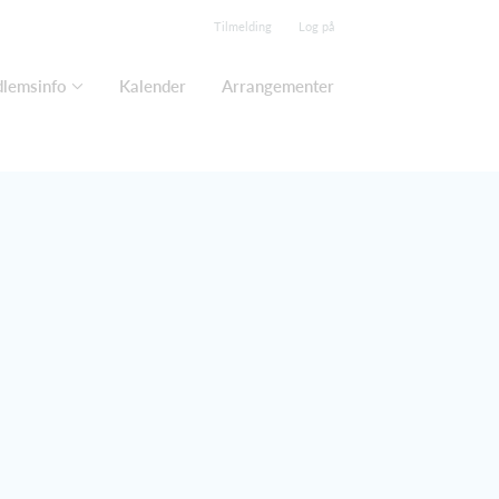
Tilmelding
Log på
lemsinfo
Kalender
Arrangementer