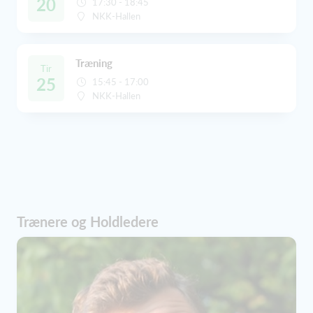
20
17:30 - 18:45
NKK-Hallen
Træning
Tir
25
15:45 - 17:00
NKK-Hallen
Trænere og Holdledere