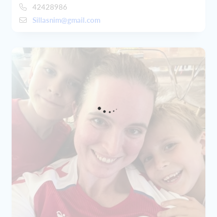
42428986
Sillasnim@gmail.com